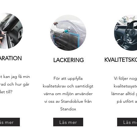
ARATION
KVALITETS
LACKERING
t kan jag få min
För att uppfylla
Vi följer no
erad och hur går
kvalitetskrav och samtidigt
kvalitetssys
et till?
värna om miljön använder
lämnar alltid 
vi oss av Standoblue från
på utfört 
Standox
äs mer
Läs mer
Läs m