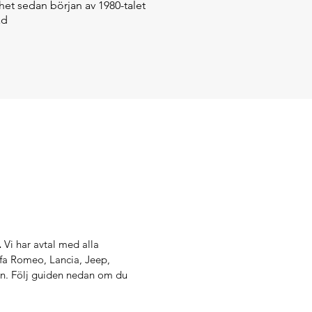
het sedan början av 1980-talet
ad
.
Vi har avtal med alla
lfa Romeo, Lancia, Jeep,
ken. Följ guiden nedan om du