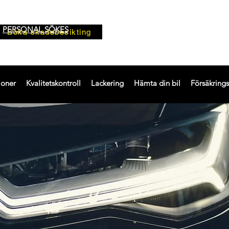
PERSONAL SÖKES
Boka skadebesikting
ioner
Kvalitetskontroll
Lackering
Hämta din bil
Försäkring