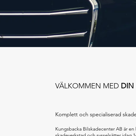
VÄLKOMMEN MED
DIN 
Komplett och specialiserad skad
Kungsbacka Bilskadecenter AB är en 
skadeverkstad och sysselsätter idag 1