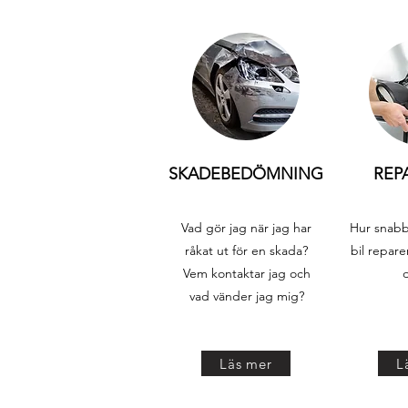
SKADEBEDÖMNING
REP
Vad gör jag när jag har
Hur snabb
råkat ut för en skada?
bil repar
Vem kontaktar jag och
d
vad vänder jag mig?
Läs mer
L