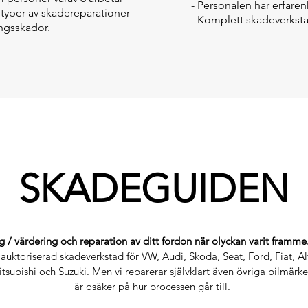
- Personalen har erfaren
 typer av skadereparationer –
- Komplett skadeverkst
ngsskador.
SKADEGUIDEN
g / värdering och reparation av ditt fordon när olyckan varit framme
 auktoriserad skadeverkstad för VW, Audi, Skoda, Seat, Ford, Fiat, A
subishi och Suzuki. Men vi reparerar självklart även övriga bilmär
är osäker på hur processen går till.