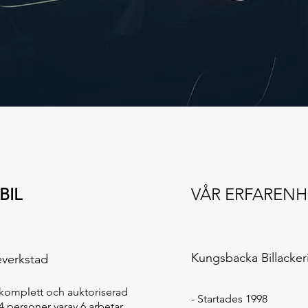
BIL
VÅR ERFARENH
Kungsbacka Billacker
everkstad
komplett och auktoriserad
- Startades 1998
4 personer varav 6 arbetar